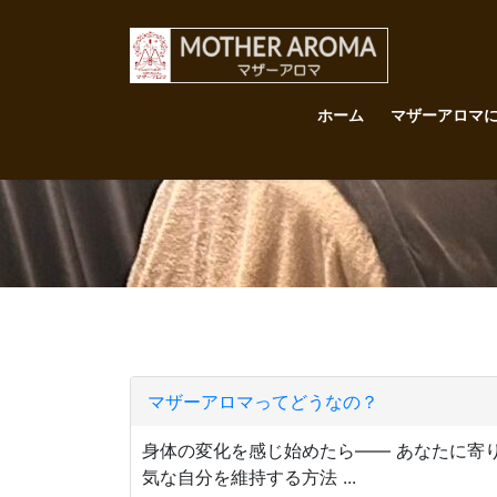
コ
ナ
ン
ビ
テ
ゲ
ン
ー
ホーム
マザーアロマ
ツ
シ
へ
ョ
ス
ン
キ
に
ッ
移
プ
動
マザーアロマってどうなの？
身体の変化を感じ始めたら―― あなたに寄
気な自分を維持する方法 ...