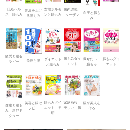
日経ヘル
女性ホルモ
腸内環境
体温を上げ
血圧と腸も
ス 腸もみ
ンと腸もみ
ターザン
る腸もみ
み
疲労と腸セ
腸もみダイ
痩せたい
腸もみダイ
ダイエット
免疫と腸
ラピー
エット
腸もみ
エット
と腸もみ
腸もみダイ
家庭画報
腸が美人を
美容と腸セ
健康と腸も
エット 学
美しい 腸
作る
ラピー
み 新谷ド
研
クター