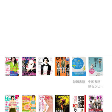
女っぷりを
女性の腸も
肌を磨く腸
かわいいと
上げる腸も
み
もみ
み
韓国書籍
中国書籍
腸セラピー