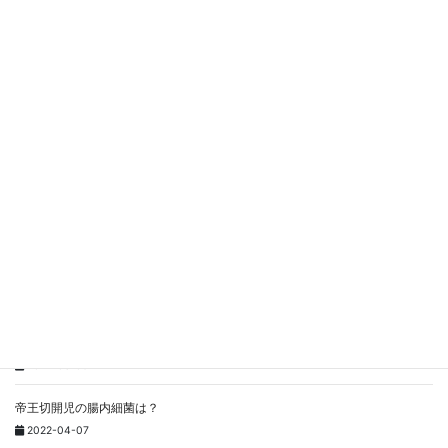
と。答えはお腹にあります。
関連記事を表示
マザーアロマってどうなの？
2025-05-31
更年期障害・・・体験を通して
2025-05-30
おなかの張りを探る・・・発酵②
2023-10-28
女性の手指の痛み
2022-08-09
帝王切開児の腸内細菌は？
2022-04-07