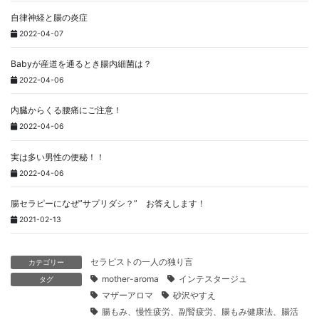
自律神経と腸の炎症
2022-04-07
Babyが産道を通るとき腸内細菌は？
2022-04-06
内臓からくる腰痛にご注意！
2022-04-06
実は多い男性の便秘！！
2022-04-06
腸セラピーになぜ”サプリダシ？” お答えします！
2021-02-13
セラピストの一人の独り言
カテゴリー
mother-aroma
インテスタージュ
タグ
マザーアロマ
砂沢やすえ
腸もみ、慢性疲労、副腎疲労、腸もみ健康法、腸活