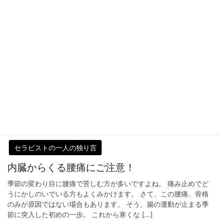
2022-04-06
セラピストの一人の独り言
悪液質は慢性疲労&副腎疲労？とうつ状態？と
酷似⁈
春にある特徴. 「自分がコントロール出来ないんです。」とお電話
をいただく事が増えてきています。そもそも、自分理解が一番難
しいのですが….. お話を聞くと…更年期でもあり副腎疲労の可能性
が高く、栄養状態も悪い=腸の状態が悪 […]
2022-04-06
セラピストの一人の独り言
内臓からくる腰痛にご注意！
季節の変わり目に腰痛で苦しむ方が多いですよね。 痛み止めでど
うにかしのいでいる方もよくみかけます。 さて、この腰痛、骨格
のみが原因ではない場合もあります。 そう、腸の運動が止まる季
節に突入した初めの一歩。 これから寒くな […]