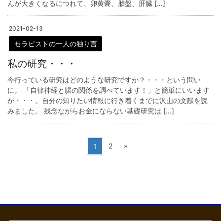
んが大きくなるにつれて、卵黄嚢、胎盤、肝臓 […]
2021-02-13
セラピストの一人の独り言
私の研究・・・
今行っている研究はどのような研究ですか？・・・という問い
に。 「自律神経と腸の関係を調べています！」と簡単にいいます
が・・・。自分の知りたい情報に行き着くまでに沢山の文献を読
みました。 残念ながらお金にならない基礎研究は […]
投
固
固
2
»
1
定
定
稿
ペ
ペ
ナ
ー
ー
ビ
ジ
ジ
ゲ