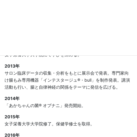
身状態の関係に本格的に着目し、研究と実践を深める。
2009年
新谷弘実医師に師事。
新谷弘実医師との共著
として『病気になら
ない腸もみ健康法』を講談社より出版。腸セラピー「インテスタ
ージュ」を商標登録。
2012年
女子栄養大学大学院にて学びを深める。
2013年
サロン臨床データの収集・分析をもとに展示会で発表。専門家向
け腸もみ専用機器「インテスタージュ®・bull」を制作発表。講演
活動も行い、腸と自律神経の関係をテーマに発信を広げる。
2014年
「あかちゃんの菌® オプナニ」発売開始。
2015年
女子栄養大学大学院修了。保健学修士を取得。
2016年