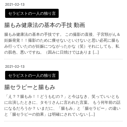
2021-02-13
セラピストの一人の独り言
腸もみ健康法の基本の手技 動画
腸もみ健康法の基本の手技です。 この撮影の直後、子宮頸がん＆
妊娠発覚！！撮影のために痩せないといけないと思い必死に腸も
み行っていたのが妊娠につながったかな（笑）それにしても、私
の肌色、悪いですね。（因みに日焼けではありま […]
2021-02-13
セラピストの一人の独り言
腸セラピーと腸もみ
「え？？腸もみ！！どうもむの？」と今はなき、笑っていいとも
に出演したときに、タモリさんに言われた言葉。 もう何年前の話
になるだろうか？ いまだに、「腸もみ」と「腸セラピー」の違い
と「腸セラピーの効果」は明確にされていない […]