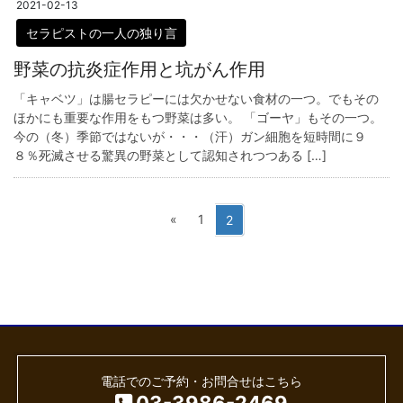
2021-02-13
セラピストの一人の独り言
野菜の抗炎症作用と坑がん作用
「キャベツ」は腸セラピーには欠かせない食材の一つ。でもその
ほかにも重要な作用をもつ野菜は多い。 「ゴーヤ」もその一つ。
今の（冬）季節ではないが・・・（汗）ガン細胞を短時間に９
８％死滅させる驚異の野菜として認知されつつある […]
投
固
«
1
固
2
定
定
稿
ペ
ペ
ナ
ー
ー
ビ
ジ
ジ
ゲ
ー
電話でのご予約・お問合せはこちら
シ
03-3986-2469