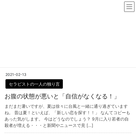
コ
ナ
ン
ビ
テ
ゲ
ン
ー
ツ
シ
インテスタージュ
へ
ョ
ス
ン
キ
に
HOME
インテスタージュ
ッ
移
プ
動
2021-02-13
セラピストの一人の独り言
お腹の状態が悪いと「自信がなくなる！」
まだまだ暑いですが、夏は徐々に台風と一緒に通り過ぎています
ね。 昔は夏！といえば、「新しい恋を探す！！」 なんてコピーも
あった気がします。 今はどうなのでしょう？ 9月に入り若者の自
殺者が増える・・・と新聞やニュースで見 […]