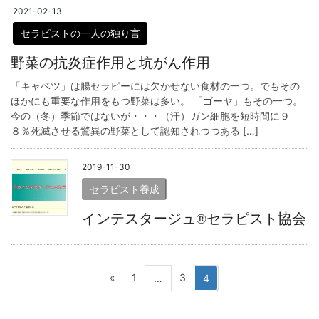
2021-02-13
セラピストの一人の独り言
野菜の抗炎症作用と坑がん作用
「キャベツ」は腸セラピーには欠かせない食材の一つ。でもその
ほかにも重要な作用をもつ野菜は多い。 「ゴーヤ」もその一つ。
今の（冬）季節ではないが・・・（汗）ガン細胞を短時間に９
８％死滅させる驚異の野菜として認知されつつある […]
2019-11-30
セラピスト養成
インテスタージュ®セラピスト協会
投
固
固
«
1
3
固
…
4
定
定
定
稿
ペ
ペ
ペ