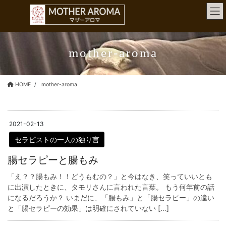
コ
ナ
ン
ビ
テ
ゲ
ン
ー
ツ
シ
mother-aroma
へ
ョ
ス
ン
キ
に
HOME
mother-aroma
ッ
移
プ
動
2021-02-13
セラピストの一人の独り言
腸セラピーと腸もみ
「え？？腸もみ！！どうもむの？」と今はなき、笑っていいとも
に出演したときに、タモリさんに言われた言葉。 もう何年前の話
になるだろうか？ いまだに、「腸もみ」と「腸セラピー」の違い
と「腸セラピーの効果」は明確にされていない […]